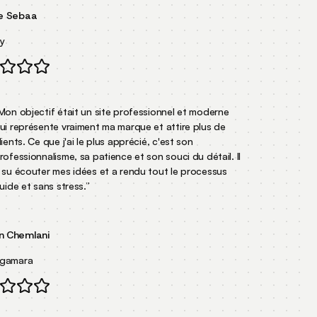
 Sebaa
on objectif était un site professionnel et moderne
i représente vraiment ma marque et attire plus de
ents. Ce que j'ai le plus apprécié, c'est son
ofessionnalisme, sa patience et son souci du détail. Il
su écouter mes idées et a rendu tout le processus
ide et sans stress.
”
Chemlani
gamara