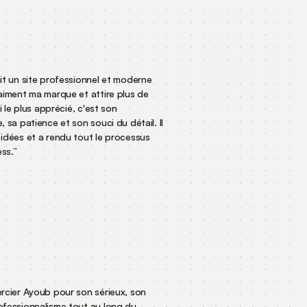
ait un site professionnel et moderne
vraiment ma marque et attire plus de
'ai le plus apprécié, c'est son
e, sa patience et son souci du détail. Il
s idées et a rendu tout le processus
ress.
”
mercier Ayoub pour son sérieux, son
rofessionnalisme tout au long du