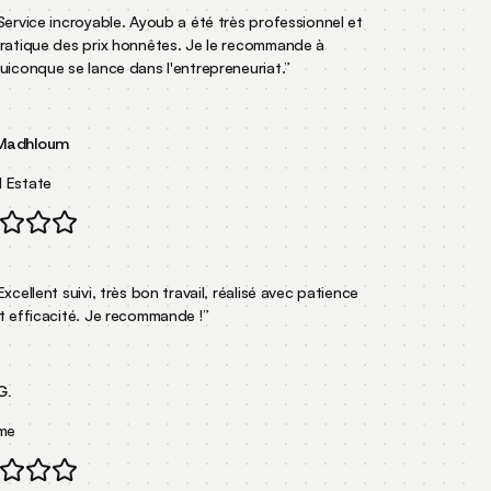
ervice incroyable. Ayoub a été très professionnel et
atique des prix honnêtes. Je le recommande à
iconque se lance dans l'entrepreneuriat.
”
adhloum
Estate
cellent suivi, très bon travail, réalisé avec patience
 efficacité. Je recommande !
”
.
e