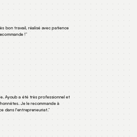
 très bon travail, réalisé avec patience
Je recommande !
”
ble. Ayoub a été très professionnel et
ix honnêtes. Je le recommande à
ce dans l'entrepreneuriat.
”