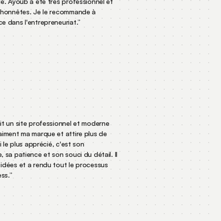
ble. Ayoub a été très professionnel et
ix honnêtes. Je le recommande à
ce dans l'entrepreneuriat.
”
ait un site professionnel et moderne
vraiment ma marque et attire plus de
'ai le plus apprécié, c'est son
e, sa patience et son souci du détail. Il
s idées et a rendu tout le processus
ress.
”