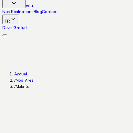
Aller au contenu
Nos Réalisations
Blog
Contact
FR
Devis Gratuit
Accueil
/
Nos Villes
/
Meknès