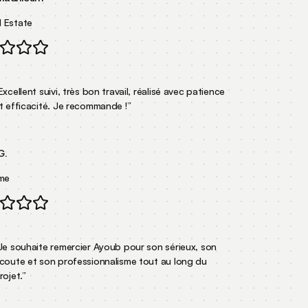
Estate
cellent suivi, très bon travail, réalisé avec patience
 efficacité. Je recommande !
”
.
e
 souhaite remercier Ayoub pour son sérieux, son
oute et son professionnalisme tout au long du
jet.
”