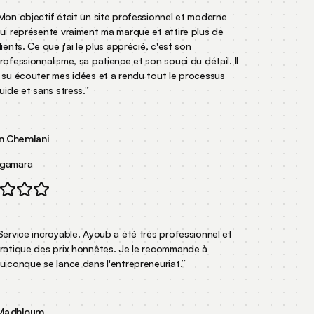
on objectif était un site professionnel et moderne
i représente vraiment ma marque et attire plus de
ents. Ce que j'ai le plus apprécié, c'est son
ofessionnalisme, sa patience et son souci du détail. Il
su écouter mes idées et a rendu tout le processus
ide et sans stress.
”
Chemlani
gamara
Meknès
ervice incroyable. Ayoub a été très professionnel et
atique des prix honnêtes. Je le recommande à
iconque se lance dans l'entrepreneuriat.
”
adhloum