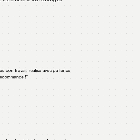
 très bon travail, réalisé avec patience
Je recommande !
”