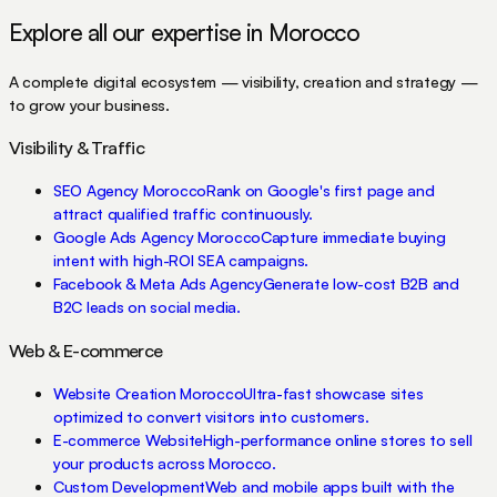
Explore all our expertise in Morocco
A complete digital ecosystem — visibility, creation and strategy —
to grow your business.
Visibility & Traffic
SEO Agency Morocco
Rank on Google's first page and
attract qualified traffic continuously.
Google Ads Agency Morocco
Capture immediate buying
intent with high-ROI SEA campaigns.
Facebook & Meta Ads Agency
Generate low-cost B2B and
B2C leads on social media.
Web & E-commerce
Website Creation Morocco
Ultra-fast showcase sites
optimized to convert visitors into customers.
E-commerce Website
High-performance online stores to sell
your products across Morocco.
Custom Development
Web and mobile apps built with the