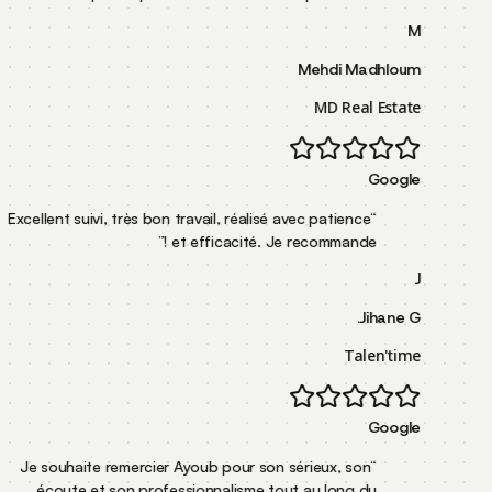
Mehdi
MD R
Excellent suivi, très bon travail, réalisé avec pati
”
et efficacité. Je recomman
Je souhaite remercier Ayoub pour son sérieux, 
écoute et son professionnalisme tout au lon