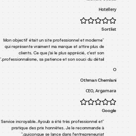
Mon objectif était un site professionnel et mode
qui représente vraiment ma marque et attire plu
clients. Ce que j'ai le plus apprécié, c'es
”
professionnalisme, sa patience et son souci du dét
Othman
CEO,
Service incroyable. Ayoub a été très professionne
pratique des prix honnêtes. Je le recomman
”
quiconque se lance dans l'entrepreneur