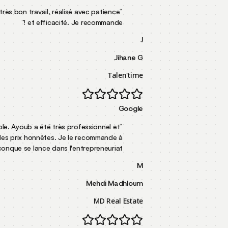
Excellent suivi, très bon travail, réalisé avec patience
“
”
et efficacité. Je recommande !
J
Jihane G.
Talen'time
Google
Service incroyable. Ayoub a été très professionnel et
“
pratique des prix honnêtes. Je le recommande à
”
quiconque se lance dans l'entrepreneuriat.
M
Mehdi Madhloum
MD Real Estate