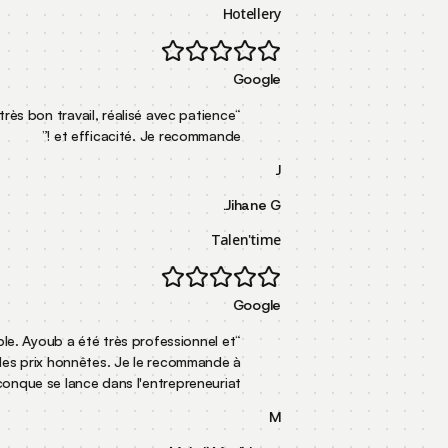
Hotellery
Google
Excellent suivi, très bon travail, réalisé avec patience
“
”
et efficacité. Je recommande !
J
Jihane G.
Talen'time
Google
Service incroyable. Ayoub a été très professionnel et
“
pratique des prix honnêtes. Je le recommande à
”
quiconque se lance dans l'entrepreneuriat.
M