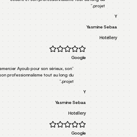
”
pr
Yasm
Google
Je souhaite remercier Ayoub pour son sérieux, son
“
écoute et son professionnalisme tout au long du
”
projet.
Y
Yasmine Sebaa
Hotellery
Google