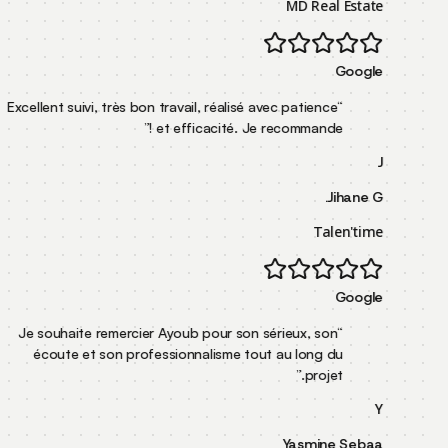
MD R
Excellent suivi, très bon travail, réalisé avec pati
”
et efficacité. Je recomman
Je souhaite remercier Ayoub pour son sérieux, 
écoute et son professionnalisme tout au lon
”
pr
Yasm