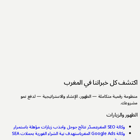
ا في المغرب
الظهور، الإنشاء والاستراتيجية — لدفع نمو
صدّر نتائج جوجل واجذب زيارات مؤهلة باستمرار.
استهدف نية الشراء الفورية بحملات SEA