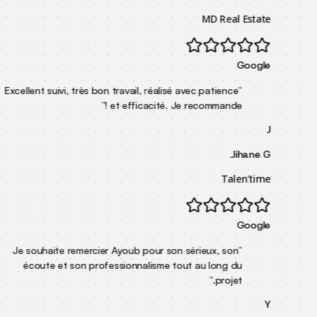
MD R
Excellent suivi, très bon travail, réalisé avec pati
”
et efficacité. Je recomman
Je souhaite remercier Ayoub pour son sérieux, 
écoute et son professionnalisme tout au lon
”
pr