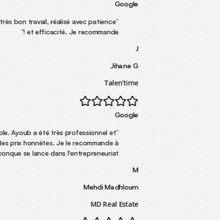
Google
Excellent suivi, très bon travail, réalisé avec patience
“
”
et efficacité. Je recommande !
J
Jihane G.
Talen'time
Google
Service incroyable. Ayoub a été très professionnel et
“
pratique des prix honnêtes. Je le recommande à
”
quiconque se lance dans l'entrepreneuriat.
M
Mehdi Madhloum
MD Real Estate