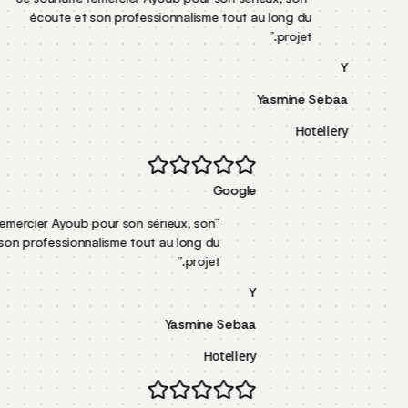
écoute et son professionnalisme tout au lon
”
pr
Yasm
Google
Je souhaite remercier Ayoub pour son sérieux, son
“
écoute et son professionnalisme tout au long du
”
projet.
Y
Yasmine Sebaa
Hotellery