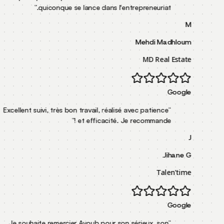
”
quiconque se lance dans l'entrepreneur
Mehdi
MD R
Excellent suivi, très bon travail, réalisé avec pati
”
et efficacité. Je recomman
Je souhaite remercier Ayoub pour son sérieux, 