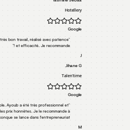
Yasmine Sebaa
Hotellery
Google
Excellent suivi, très bon travail, réalisé avec patience
“
”
et efficacité. Je recommande !
J
Jihane G.
Talen'time
Google
Service incroyable. Ayoub a été très professionnel et
“
pratique des prix honnêtes. Je le recommande à
”
quiconque se lance dans l'entrepreneuriat.
M