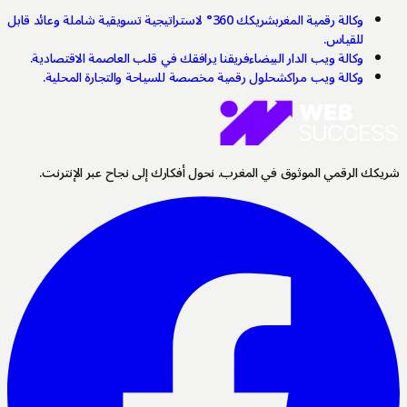
وكالة رقمية المغرب
شريكك 360° لاستراتيجية تسويقية شاملة وعائد قابل
للقياس.
وكالة ويب الدار البيضاء
فريقنا يرافقك في قلب العاصمة الاقتصادية.
وكالة ويب مراكش
حلول رقمية مخصصة للسياحة والتجارة المحلية.
شريكك الرقمي الموثوق في المغرب. نحول أفكارك إلى نجاح عبر الإنترنت.