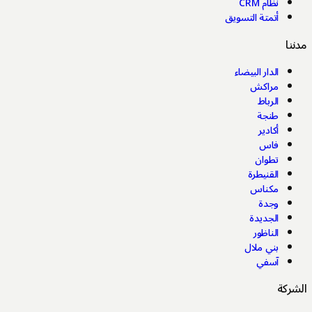
نظام CRM
أتمتة التسويق
مدننا
الدار البيضاء
مراكش
الرباط
طنجة
أكادير
فاس
تطوان
القنيطرة
مكناس
وجدة
الجديدة
الناظور
بني ملال
آسفي
الشركة