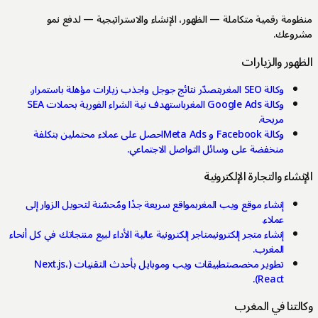
منظومة رقمية متكاملة — الظهور، الإنشاء والاستراتيجية — لدفع نمو
مشروعك.
الظهور والزيارات
وكالة SEO المغرب
تصدّر نتائج جوجل واجذب زيارات مؤهلة باستمرار.
وكالة Google Ads المغرب
استهدف نية الشراء الفورية بحملات SEA
مربحة.
وكالة Facebook و Meta Ads
احصل على عملاء محتملين بتكلفة
منخفضة على وسائل التواصل الاجتماعي.
الإنشاء والتجارة الإلكترونية
إنشاء موقع ويب المغرب
مواقع سريعة جدًا ومُحسّنة لتحويل الزوار إلى
عملاء.
إنشاء متجر إلكتروني
متاجر إلكترونية عالية الأداء لبيع منتجاتك في كل أنحاء
المغرب.
تطوير مخصص
تطبيقات ويب وموبايل بأحدث التقنيات (Next.js،
React).
وكالتنا في المغرب