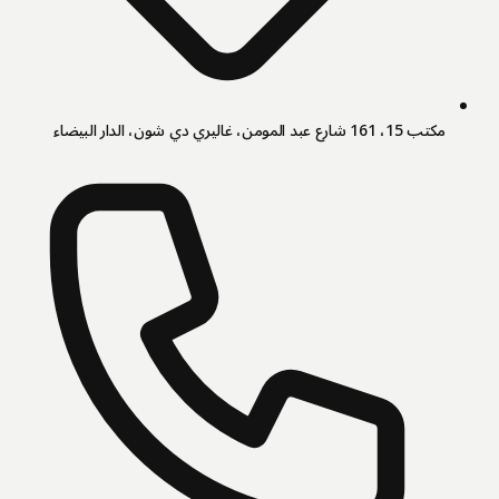
مكتب 15، 161 شارع عبد المومن، غاليري دي شون، الدار البيضاء