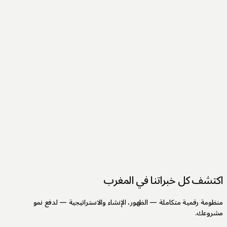
تشف كل خبراتنا في المغرب
ومة رقمية متكاملة — الظهور، الإنشاء والاستراتيجية — لدفع نمو
روعك.