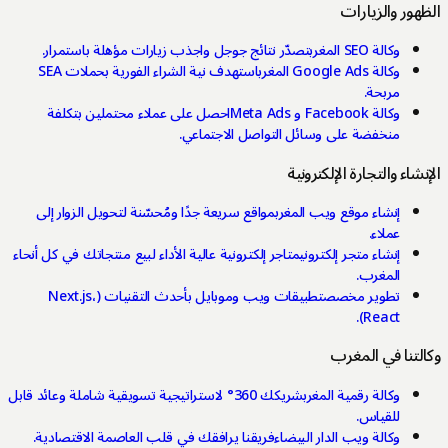
هور والزيارات
وكالة SEO المغرب
تصدّر نتائج جوجل واجذب زيارات مؤهلة باستمرار.
وكالة Google Ads المغرب
استهدف نية الشراء الفورية بحملات SEA
مربحة.
وكالة Facebook و Meta Ads
احصل على عملاء محتملين بتكلفة
منخفضة على وسائل التواصل الاجتماعي.
نشاء والتجارة الإلكترونية
إنشاء موقع ويب المغرب
مواقع سريعة جدًا ومُحسّنة لتحويل الزوار إلى
عملاء.
إنشاء متجر إلكتروني
متاجر إلكترونية عالية الأداء لبيع منتجاتك في كل أنحاء
المغرب.
تطوير مخصص
تطبيقات ويب وموبايل بأحدث التقنيات (Next.js،
React).
لتنا في المغرب
وكالة رقمية المغرب
شريكك 360° لاستراتيجية تسويقية شاملة وعائد قابل
للقياس.
وكالة ويب الدار البيضاء
فريقنا يرافقك في قلب العاصمة الاقتصادية.