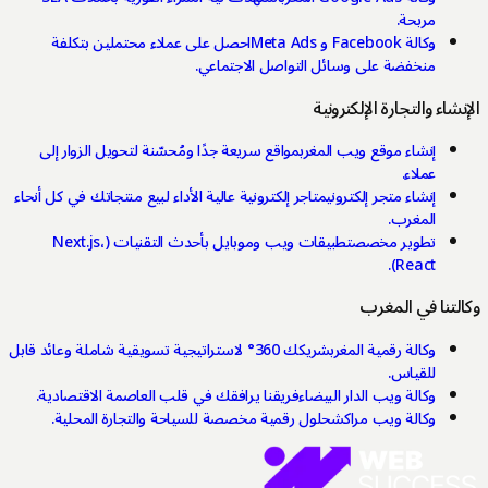
مربحة.
وكالة Facebook و Meta Ads
احصل على عملاء محتملين بتكلفة
منخفضة على وسائل التواصل الاجتماعي.
نشاء والتجارة الإلكترونية
إنشاء موقع ويب المغرب
مواقع سريعة جدًا ومُحسّنة لتحويل الزوار إلى
عملاء.
إنشاء متجر إلكتروني
متاجر إلكترونية عالية الأداء لبيع منتجاتك في كل أنحاء
المغرب.
تطوير مخصص
تطبيقات ويب وموبايل بأحدث التقنيات (Next.js،
React).
لتنا في المغرب
وكالة رقمية المغرب
شريكك 360° لاستراتيجية تسويقية شاملة وعائد قابل
للقياس.
وكالة ويب الدار البيضاء
فريقنا يرافقك في قلب العاصمة الاقتصادية.
وكالة ويب مراكش
حلول رقمية مخصصة للسياحة والتجارة المحلية.