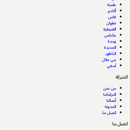
طنجة
أكادير
فاس
تطوان
القنيطرة
مكناس
وجدة
الجديدة
الناظور
بني ملال
آسفي
شركة
من نحن
التزاماتنا
أعمالنا
المدونة
اتصل بنا
ل بنا