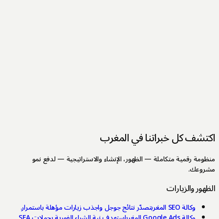
تشف كل خبراتنا في المغرب
ومة رقمية متكاملة — الظهور، الإنشاء والاستراتيجية — لدفع نمو
روعك.
هور والزيارات
وكالة SEO المغرب
تصدّر نتائج جوجل واجذب زيارات مؤهلة باستمرار.
وكالة Google Ads المغرب
استهدف نية الشراء الفورية بحملات SEA